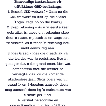
Eenvoudige instruksies vir
effektiewe GDE-toelatings:
1. Besoek GDE-webwerf = Gaan na die
GDE-webwerf en klik op die skakel
"Login" regs bo op die bladsy.
2. Skep rekening = As u 'n eerste keer
gebruiker is, moet u 'n rekening skep
deur u naam, e-posadres en wagwoord
te verskaf. As u reeds 'n rekening het,
meld eenvoudig aan.
3. Kies Graad = Kies die graadvlak vir
die leerder wat jy registreer. Hou in
gedagte dat u die graad moet kies wat
ooreenstem met die leerder se
verwagte vlak vir die komende
akademiese jaar. Slegs ouers wat vir
graad 1- en 8-leerders aansoek doen,
mag aansoek doen by 'n maksimum van
5 skole per kind.
4. Verskaf persoonlike en
opvoedkundige inligting = Voltooi