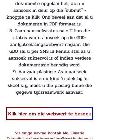
dokumente opgelaai het, dien u
aansoek in deur op die "submit" -
knoppie te klik. Ons beveel aan dat al u
dokumente in PDF-formaat is.
8. Gaan aansoekstatus na = U kan die
status van u aansoek op die GDE-
aanlyntoelatingswebwerf nagaan. Die
GDO sal u per SMS in kennis stel as u
aansoek suksesvol is of indien verdere
dokumentasie benodig word.
9. Aanvaar plasing = As u aansoek
suksesvol is en u kind 'n plek by 'n
skool kry, moet u die plasing binne die
gegewe tydsraamwerk aanvaar.
Klik hier om die webwerf te besoek
Vir enige navrae kontak Me. Elmarie
Cornelius =
elmarie.cornelius@bastionhs.co.za