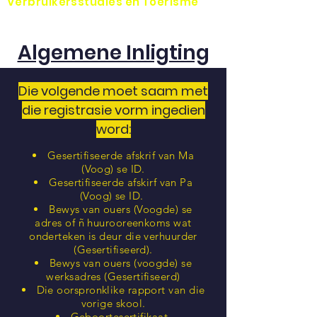
Verbruikersstudies en Toerisme
Algemene Inligting
Die volgende moet saam met
die registrasie vorm ingedien
word:
Gesertifiseerde afskrif van Ma
(Voog) se ID.
Gesertifiseerde afskirf van Pa
(Voog) se ID.
Bewys van ouers (Voogde) se
adres of ñ huurooreenkoms wat
onderteken is deur die verhuurder
(Gesertifiseerd).
Bewys van ouers (voogde) se
werksadres (Gesertifiseerd)
Die oorspronklike rapport van die
vorige skool.
Geboortesertifikaat.