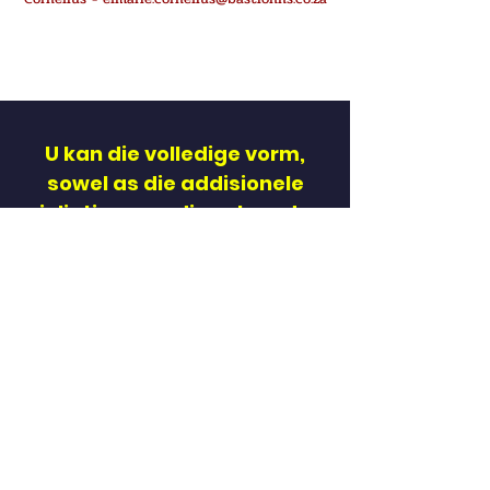
U kan die volledige vorm,
sowel as die addisionele
inligting aan die volgende
adres stuur.
elmarie.cornelius@basti
onhs.co.za
Navrae
Me. E. Cornelius
011 568 7500