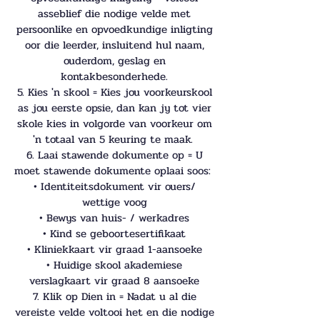
asseblief die nodige velde met
persoonlike en opvoedkundige inligting
oor die leerder, insluitend hul naam,
ouderdom, geslag en
kontakbesonderhede.
5. Kies 'n skool = Kies jou voorkeurskool
as jou eerste opsie, dan kan jy tot vier
skole kies in volgorde van voorkeur om
'n totaal van 5 keuring te maak.
6. Laai stawende dokumente op = U
moet stawende dokumente oplaai soos:
• Identiteitsdokument vir ouers/
wettige voog
• Bewys van huis- / werkadres
• Kind se geboortesertifikaat
• Kliniekkaart vir graad 1-aansoeke
• Huidige skool akademiese
verslagkaart vir graad 8 aansoeke
7. Klik op Dien in = Nadat u al die
vereiste velde voltooi het en die nodige