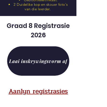
2 Duidelike kop en skouer foto's
van die leerder.
Graad 8 Registrasie
2026
Laai inskrywingsvorm af
Aanlyn registrasies