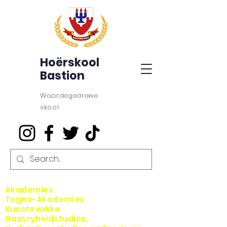
Hoërskool
Bastion
Waardegedrewe
skool
Akademies
Tegno-Akademies
Kunstevakke
Gasvryheidstudies,